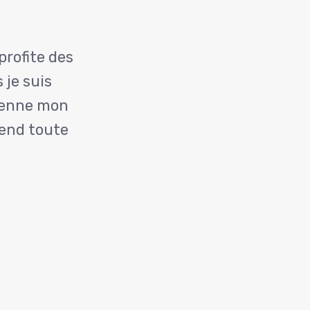
Suitе
profite des
 je suis
tienne mon
rend toute