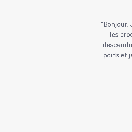
Suitе
“Bonjour, 
les pro
descendue
poids et 