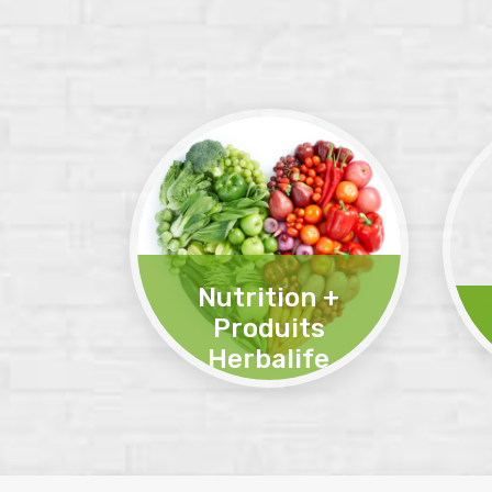
Nutrition +
Produits
Herbalife
Apport équilibré de nutriments