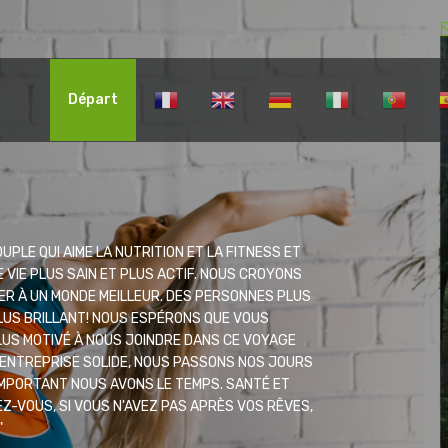
Départ
UPLE QUI AIME LA NUTRITION ET LA FITNESS ET
E VIE PLUS SAIN ET PLUS ACTIF. NOUS CROYONS
UER À UN MONDE MEILLEUR. DES PERSONNES PLUS
LUS BRILLANT! NOUS ESPÉRONS QUE VOUS
LUS MOTIVÉ À NOUS JOINDRE DANS CE VOYAGE
 ENTREPRISE SOLIDE, NOUS PASSONS NOS JOURS
IMPORTANT NOUS AVONS LE TEMPS. SANTÉ ET
EZ-VOUS, SI VOUS N'AVEZ PAS APRÈS VOS RÊVES,
"