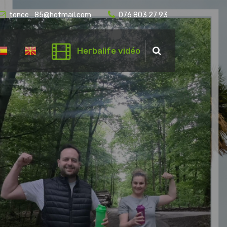
tonce_85@hotmail.com
076 803 27 93
Herbalife vidéo